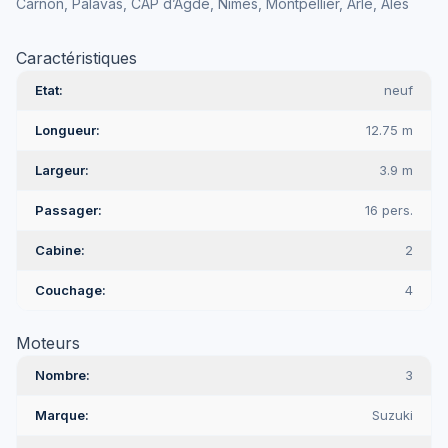
Carnon, Palavas, CAP d’Agde, Nîmes, Montpellier, Arle, Ales
Caractéristiques
Etat
neuf
Longueur
12.75 m
Largeur
3.9 m
Passager
16 pers.
Cabine
2
Couchage
4
Moteurs
Nombre
3
Marque
Suzuki