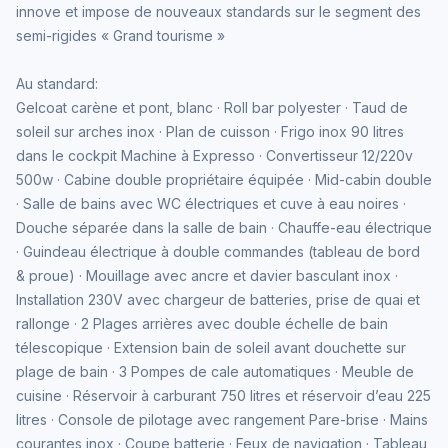
innove et impose de nouveaux standards sur le segment des
semi-rigides « Grand tourisme »
Au standard:
Gelcoat carène et pont, blanc · Roll bar polyester · Taud de
soleil sur arches inox · Plan de cuisson · Frigo inox 90 litres
dans le cockpit Machine à Expresso · Convertisseur 12/220v
500w · Cabine double propriétaire équipée · Mid-cabin double
· Salle de bains avec WC électriques et cuve à eau noires ·
Douche séparée dans la salle de bain · Chauffe-eau électrique
· Guindeau électrique à double commandes (tableau de bord
& proue) · Mouillage avec ancre et davier basculant inox ·
Installation 230V avec chargeur de batteries, prise de quai et
rallonge · 2 Plages arrières avec double échelle de bain
télescopique · Extension bain de soleil avant douchette sur
plage de bain · 3 Pompes de cale automatiques · Meuble de
cuisine · Réservoir à carburant 750 litres et réservoir d’eau 225
litres · Console de pilotage avec rangement Pare-brise · Mains
courantes inox · Coupe batterie · Feux de navigation · Tableau