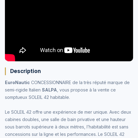
Description
EuroNautic
CONCESSIONNAIRE de la très réputé marque de
semi-rigide Italien
SALPA
, vous propose à la vente ce
somptueux SOLEIL 42 habitable.
Le
SOLEIL 42
offre une expérience de mer unique. Avec deux
cabines doubles, une salle de bain privative et une hauteur
sous barrots supérieure à deux mètres, l’habitabilité est sans
concessions sur la ligne et les performances. Le SOLEIL 42