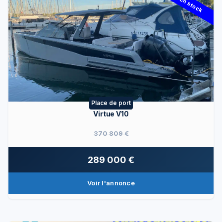
En stock
Place de port
Virtue V10
370 809 €
289 000 €
Voir l'annonce