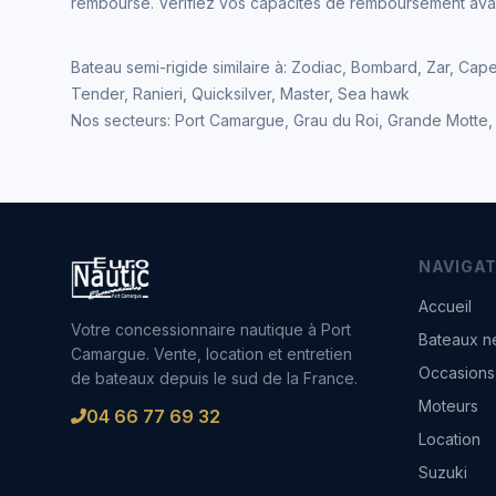
remboursé. Vérifiez vos capacités de remboursement av
Bateau semi-rigide similaire à: Zodiac, Bombard, Zar, Cape
Tender, Ranieri, Quicksilver, Master, Sea hawk
Nos secteurs: Port Camargue, Grau du Roi, Grande Motte, 
NAVIGAT
Accueil
Votre concessionnaire nautique à Port
Bateaux n
Camargue. Vente, location et entretien
Occasions
de bateaux depuis le sud de la France.
Moteurs
04 66 77 69 32
Location
Suzuki