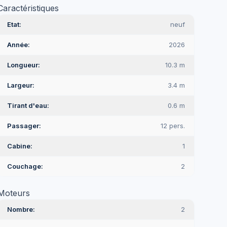
Caractéristiques
Etat
neuf
Année
2026
Longueur
10.3 m
Largeur
3.4 m
Tirant d'eau
0.6 m
Passager
12 pers.
Cabine
1
Couchage
2
Moteurs
Nombre
2