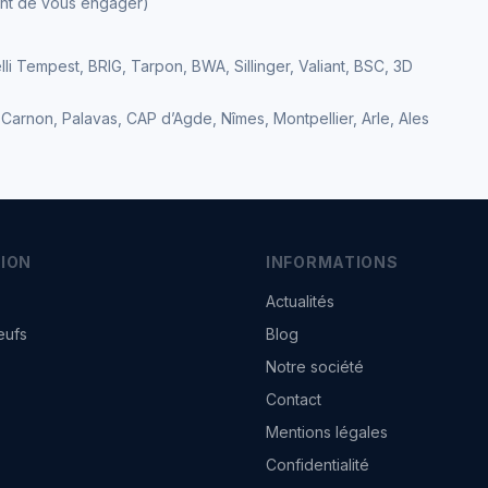
ant de vous engager)
lli Tempest, BRIG, Tarpon, BWA, Sillinger, Valiant, BSC, 3D
Carnon, Palavas, CAP d’Agde, Nîmes, Montpellier, Arle, Ales
ION
INFORMATIONS
Actualités
eufs
Blog
Notre société
Contact
Mentions légales
Confidentialité