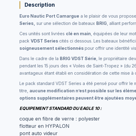
Description
Euro Nautic Port Camargue
a le plaisir de vous propos
Series,
sur une sélection de bateaux
BRIG
, alliant perfo
Ces unités sont livrées
clé en main
, équipées de leur mot
pack
VDST Series
cités ci dessous. Les bateaux bénéfi
soigneusement sélectionnés
pour offrir une identité v
Dans le cadre de la
BRIG VDST Série
, le propriétaire de
pendant les 15 jours des « Voiles de Saint-Tropez » (du 
avantageux étant établi en considération de cette mise à d
Le pack standard VDST Series a été pensé pour offrir le 
titre,
aucune modification n’est possible sur les éléme
options supplémentaires peuvent être ajoutées
moye
EQUIPEMENT STANDARD DU EAGLE 10 :
coque en fibre de verre : polyester
flotteur en HYPALON
pont auto videur