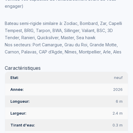
engager)
Bateau semi-rigide similaire à: Zodiac, Bombard, Zar, Capelli
Tempest, BRIG, Tarpon, BWA, Sillinger, Valiant, BSC, 3D
Tender, Ranieri, Quicksilver, Master, Sea hawk
Nos secteurs: Port Camargue, Grau du Roi, Grande Motte,
Carnon, Palavas, CAP d’Agde, Nîmes, Montpellier, Arle, Ales
Caractéristiques
Etat
neuf
Année
2026
Longueur
6 m
Largeur
2.4 m
Tirant d'eau
0.3 m