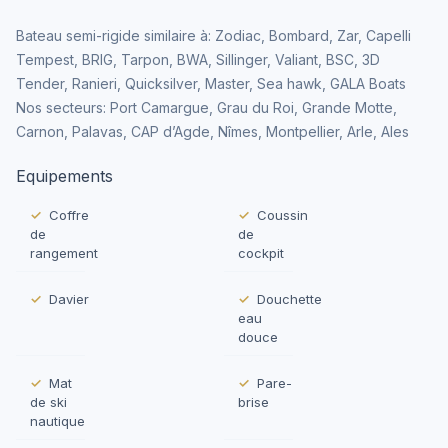
Bateau semi-rigide similaire à: Zodiac, Bombard, Zar, Capelli
Tempest, BRIG, Tarpon, BWA, Sillinger, Valiant, BSC, 3D
Tender, Ranieri, Quicksilver, Master, Sea hawk, GALA Boats
Nos secteurs: Port Camargue, Grau du Roi, Grande Motte,
Carnon, Palavas, CAP d’Agde, Nîmes, Montpellier, Arle, Ales
Equipements
Coffre
Coussin
de
de
rangement
cockpit
Davier
Douchette
eau
douce
Mat
Pare-
de ski
brise
nautique