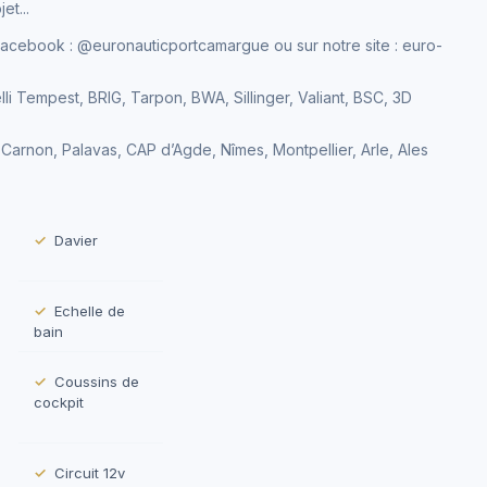
et...
 Facebook : @euronauticportcamargue ou sur notre site : euro-
lli Tempest, BRIG, Tarpon, BWA, Sillinger, Valiant, BSC, 3D
Carnon, Palavas, CAP d’Agde, Nîmes, Montpellier, Arle, Ales
Davier
Echelle de
bain
Coussins de
cockpit
Circuit 12v