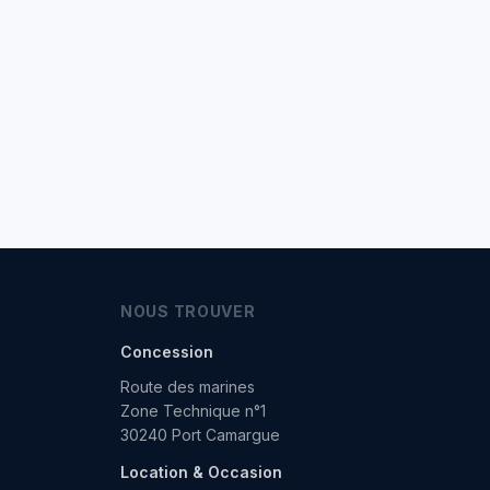
NOUS TROUVER
Concession
Route des marines
Zone Technique n°1
30240 Port Camargue
Location & Occasion