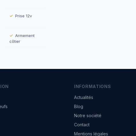
Prise 12v
Armement
côtier
ION
INFORMATIONS
Actualités
eufs
Blog
Notre société
Contact
Mentions légales