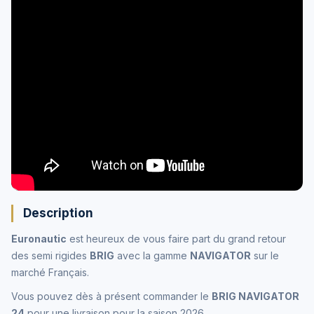
Description
Euronautic
est heureux de vous faire part du grand retour
des semi rigides
BRIG
avec la gamme
NAVIGATOR
sur le
marché Français.
Vous pouvez dès à présent commander le
BRIG NAVIGATOR
24
pour une livraison pour la saison 2026.