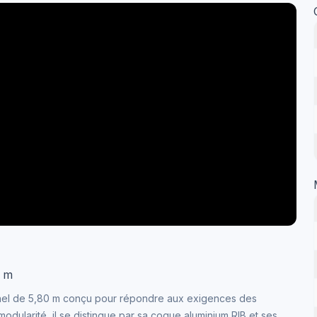
5 m
nnel de 5,80 m conçu pour répondre aux exigences des
t modularité, il se distingue par sa coque aluminium RIB et ses