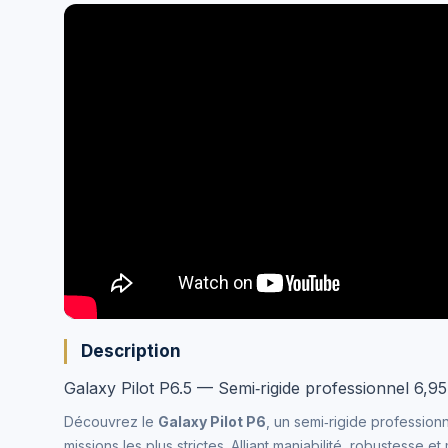
Description
Galaxy Pilot P6.5 — Semi‑rigide professionnel 6,9
Découvrez le
Galaxy Pilot P6
, un semi‑rigide professio
missions les plus strictes. Alliant maniabilité, robustesse e